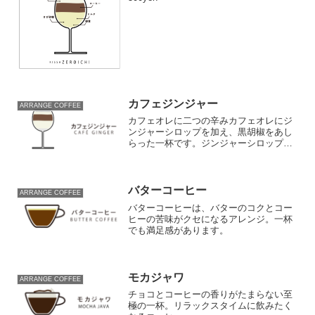
カフェジンジャー
ARRANGE COFFEE
カフェオレに二つの辛みカフェオレにジ
ンジャーシロップを加え、黒胡椒をあし
らった一杯です。ジンジャーシロップの
辛味と黒胡椒の辛味がクセになります。
PRICE600yenINGREDIENTSジンジャー
シロップ牛乳コーヒー黒胡椒HOW TO
C...
バターコーヒー
ARRANGE COFFEE
バターコーヒーは、バターのコクとコー
ヒーの苦味がクセになるアレンジ。一杯
でも満足感があります。
モカジャワ
ARRANGE COFFEE
チョコとコーヒーの香りがたまらない至
極の一杯。リラックスタイムに飲みたく