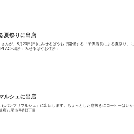
による夏祭りに出店
さんが、8月20日(日)にみせるばやおで開催する「子供店長による夏祭り
-15:00PLACE場所：みせるばやお住所：...
フリマルシェに出店
ンフリマルシェ」に出店します。ちょっとした息抜きにコーヒーはいかがでしょうか。DA
 大阪府八尾市弓削3丁目