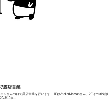
前で露店営業
0は、メゾンエムさんの前で露店営業を行います。1FはAtelierMomonさん、2F
/12(s...