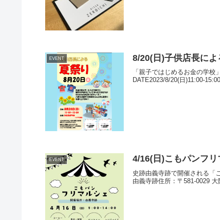
8/20(日)子供店長
EVENT
「親子ではじめるお金の学校」
DATE2023/8/20(日)11:00
4/16(日)こもパン
EVENT
史跡由義寺跡で開催される「こもパ
由義寺跡住所：〒581-0029