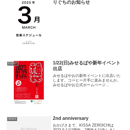
りぐちのお知らせ
1/22(日)みせるばや新年イベント
EVENT
出店
みせるばやおの新年イベントに出店いた
します。コーヒー片手に楽みませんか。
みせるばやお公式ホームページ
DATE2023/1/22(日)10:00-17:00PLACE住
所：〒581-0803 大阪府八尾市光町2-60
LINOAS8F/みせる...
2nd anniversary
NEWS
おかげさまで、KISSA ZEROICHIは
2023.9.1で2周年。2周年を記念しまし