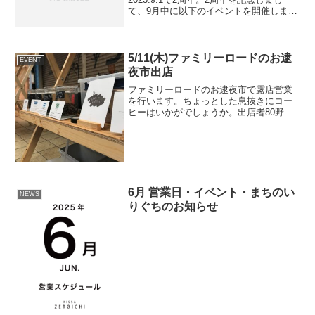
て、9月中に以下のイベントを開催しま
す。COFFEE＋1コーヒーをご注文いただ
いた方に、八尾の素敵なお店の商品をプ
レゼント。（日替わり限定10セット）
出...
5/11(木)ファミリーロードのお逮
EVENT
夜市出店
ファミリーロードのお逮夜市で露店営業
を行います。ちょっとした息抜きにコー
ヒーはいかがでしょうか。出店者80野菜
（八尾産有機野菜）michouchou（酒種酵
母パン）まちかど管理栄養士（健康相
談）DATE2023/5/11(木)10:00-1...
6月 営業日・イベント・まちのい
NEWS
りぐちのお知らせ