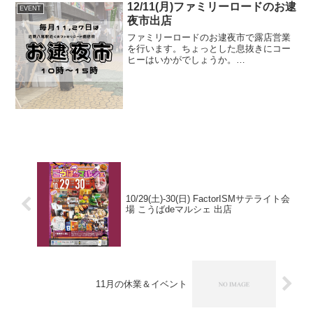
日（木...
12/11(月)ファミリーロードのお逮
EVENT
夜市出店
ファミリーロードのお逮夜市で露店営業
を行います。ちょっとした息抜きにコー
ヒーはいかがでしょうか。
DATE2023/12/11(月)10:00-15:00PLACE場
所：八尾ラボの前住所：〒581-0003 大阪
府八尾市本町5-7-23
10/29(土)-30(日) FactorISMサテライト会
場 こうばdeマルシェ 出店
11月の休業＆イベント