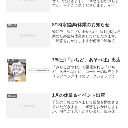
せていただきます。ご迷惑をおかけしま
すが、何卒ご了承くださいませ。イベン
ト出店2日（土） Spring Festival（みせ
るばやお）3日（日） さくらまつり（山
本南商店街）9日（土） 露店営業（メゾ
ン...
8/18(水)臨時休業のお知らせ
NEWS
誠に申し訳ございませんが、8/18(水)は所
用のため臨時休業させていただきます。
ご迷惑をおかけしますが何卒ご容赦くだ
さい。
7/5(土)『いちど、あそべば』出店
EVENT
『みせるばやお』で開催される『いち
ど、あそべば』に、コーヒーの販売とド
リップバッグ作りのワークショップで出
店します。日時：2025/7/5(土)11:00〜
15:00場所：みせるばやお住所：大阪府八
尾市光町2-60リノアス8Fイベントの詳
細...
1月の休業＆イベント出店
NEWS
下記の日程につきまして店舗を閉めさせ
ていただきます。ご迷惑をおかけします
が、何卒ご了承くださいませ。臨時休業
30日（日） 8:00～12:00イベント出店8
日（土） みせるばやお10日（月） 喜
多の湯16日（日） たかはぎファーム27