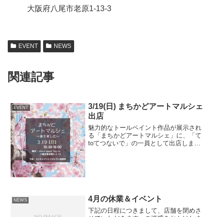
大阪府八尾市老原1-13-3
EVENT
NEWS
関連記事
3/19(日) まちかどアートマルシェ
EVENT
出店
魅力的なトールペイント作品が展示され
る「まちかどアートマルシェ」に、「て
toてつないで」の一員として出店しま
す。マルシェでは、トールペイントやク
ラフトのワークショップ、ハンドメイド
雑貨の販売もございます。八尾のまちか
どで、アートを楽しむ春は...
4月の休業＆イベント
NEWS
下記の日程につきまして、店舗を閉めさ