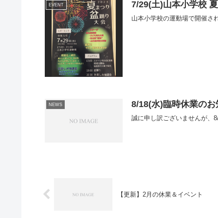
7/29(土)山本小学
EVENT
山本小学校の運動場で開催される夏ま
8/18(水)臨時休業の
NEWS
誠に申し訳ございませんが、8
【更新】2月の休業＆イベント